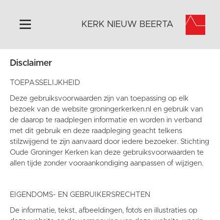
KERK NIEUW BEERTA
Disclaimer
Home
Algemeen
TOEPASSELIJKHEID
Historie
Deze gebruiksvoorwaarden zijn van toepassing op elk
bezoek van de website groningerkerken.nl en gebruik van
Omgeving
de daarop te raadplegen informatie en worden in verband
Activiteiten
met dit gebruik en deze raadpleging geacht telkens
stilzwijgend te zijn aanvaard door iedere bezoeker. Stichting
Doneer
Oude Groninger Kerken kan deze gebruiksvoorwaarden te
Contact
allen tijde zonder vooraankondiging aanpassen of wijzigen.
Vaktaal
EIGENDOMS- EN GEBRUIKERSRECHTEN
De informatie, tekst, afbeeldingen, foto’s en illustraties op