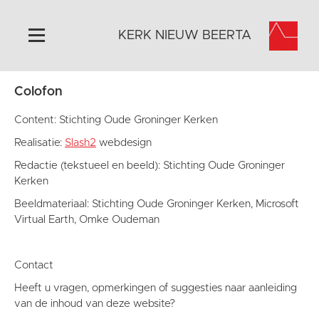
KERK NIEUW BEERTA
Colofon
Home
Algemeen
Content: Stichting Oude Groninger Kerken
Historie
Realisatie:
Slash2
webdesign
Omgeving
Redactie (tekstueel en beeld): Stichting Oude Groninger
Kerken
Activiteiten
Beeldmateriaal: Stichting Oude Groninger Kerken, Microsoft
Doneer
Virtual Earth, Omke Oudeman
Contact
Vaktaal
Contact
Heeft u vragen, opmerkingen of suggesties naar aanleiding
van de inhoud van deze website?