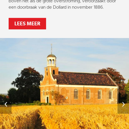
boven net als de grote overstroming, veroorzaakt door
een doorbraak van de Dollard in november 1886.
LEES MEER
‹
›