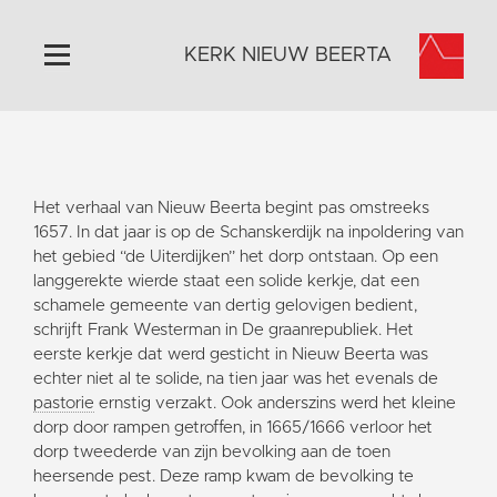
KERK NIEUW BEERTA
Home
Algemeen
Het verhaal van Nieuw Beerta begint pas omstreeks
Historie
1657. In dat jaar is op de Schanskerdijk na inpoldering van
Omgeving
het gebied “de Uiterdijken” het dorp ontstaan. Op een
langgerekte wierde staat een solide kerkje, dat een
Activiteiten
schamele gemeente van dertig gelovigen bedient,
Doneer
schrijft Frank Westerman in De graanrepubliek. Het
eerste kerkje dat werd gesticht in Nieuw Beerta was
Contact
echter niet al te solide, na tien jaar was het evenals de
Vaktaal
pastorie
ernstig verzakt. Ook anderszins werd het kleine
dorp door rampen getroffen, in 1665/1666 verloor het
dorp tweederde van zijn bevolking aan de toen
heersende pest. Deze ramp kwam de bevolking te