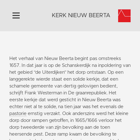
KERK NIEUW BEERTA
Home
Algemeen
Het verhaal van Nieuw Beerta begint pas omstreeks
Historie
1657. In dat jaar is op de Schanskerdijk na inpoldering van
Omgeving
het gebied “de Uiterdijken” het dorp ontstaan. Op een
langgerekte wierde staat een solide kerkje, dat een
Activiteiten
schamele gemeente van dertig gelovigen bedient,
Doneer
schrijft Frank Westerman in De graanrepubliek. Het
eerste kerkje dat werd gesticht in Nieuw Beerta was
Contact
echter niet al te solide, na tien jaar was het evenals de
Vaktaal
pastorie
ernstig verzakt. Ook anderszins werd het kleine
dorp door rampen getroffen, in 1665/1666 verloor het
dorp tweederde van zijn bevolking aan de toen
heersende pest. Deze ramp kwam de bevolking te