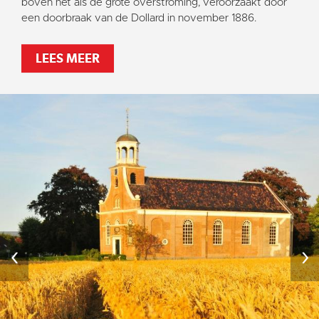
boven net als de grote overstroming, veroorzaakt door
een doorbraak van de Dollard in november 1886.
LEES MEER
‹
›