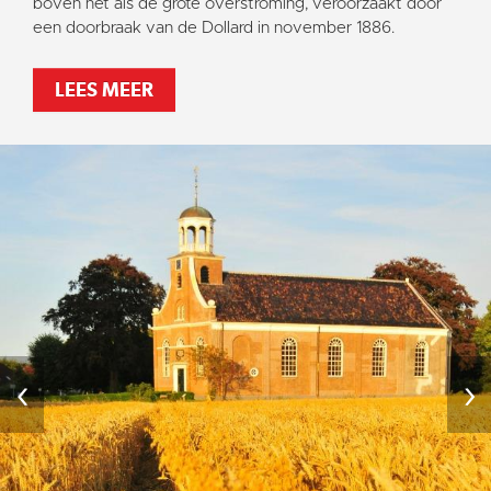
boven net als de grote overstroming, veroorzaakt door
een doorbraak van de Dollard in november 1886.
LEES MEER
‹
›