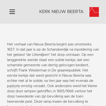
KERK NIEUW BEERTA
Home
Algemeen
Het verhaal van Nieuw Beerta begint pas omstreeks
Historie
1657. In dat jaar is op de Schanskerdijk na inpoldering van
Omgeving
het gebied “de Uiterdijken” het dorp ontstaan. Op een
langgerekte wierde staat een solide kerkje, dat een
Activiteiten
schamele gemeente van dertig gelovigen bedient,
Doneer
schrijft Frank Westerman in De graanrepubliek. Het
eerste kerkje dat werd gesticht in Nieuw Beerta was
Contact
echter niet al te solide, na tien jaar was het evenals de
Vaktaal
pastorie
ernstig verzakt. Ook anderszins werd het kleine
dorp door rampen getroffen, in 1665/1666 verloor het
dorp tweederde van zijn bevolking aan de toen
heersende pest. Deze ramp kwam de bevolking te