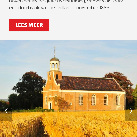
boven net als de grote overstroming, veroorzaakt door
een doorbraak van de Dollard in november 1886.
LEES MEER
‹
›