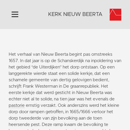
KERK NIEUW BEERTA
Home
Algemeen
Het verhaal van Nieuw Beerta begint pas omstreeks
Historie
1657. In dat jaar is op de Schanskerdijk na inpoldering van
Omgeving
het gebied “de Uiterdijken” het dorp ontstaan. Op een
langgerekte wierde staat een solide kerkje, dat een
Activiteiten
schamele gemeente van dertig gelovigen bedient,
Doneer
schrijft Frank Westerman in De graanrepubliek. Het
eerste kerkje dat werd gesticht in Nieuw Beerta was
Contact
echter niet al te solide, na tien jaar was het evenals de
Vaktaal
pastorie
ernstig verzakt. Ook anderszins werd het kleine
dorp door rampen getroffen, in 1665/1666 verloor het
dorp tweederde van zijn bevolking aan de toen
heersende pest. Deze ramp kwam de bevolking te